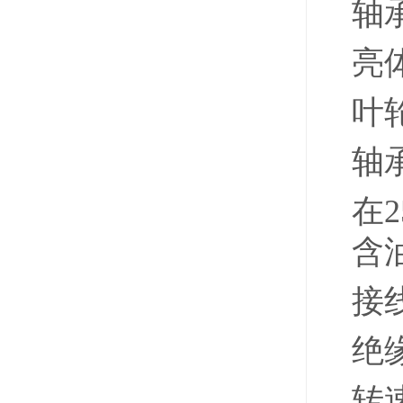
轴
亮
叶
轴
在2
含油
接
绝
转