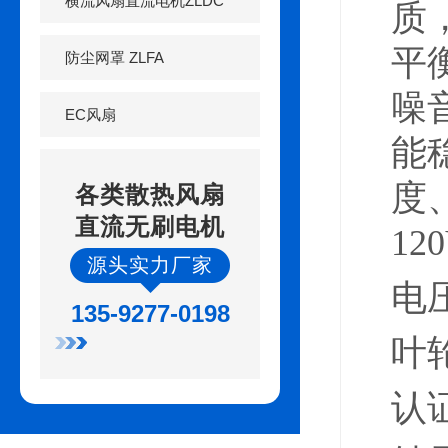
横流风扇直流电机ZLDC
质
平
防尘网罩 ZLFA
噪
EC风扇
能
度
各类散热风扇
直流无刷电机
12
源头实力厂家
电
135-9277-0198
叶
认证