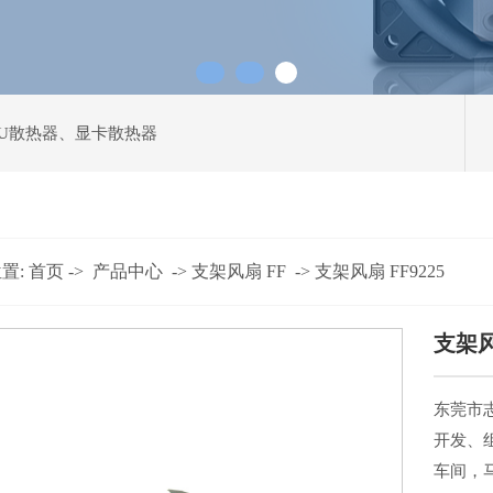
PU散热器
、
显卡散热器
置:
首页
->
产品中心
->
支架风扇 FF
->
支架风扇 FF9225
支架风
东莞市
东莞市
开发、
厂家,主
车间，
线:1359